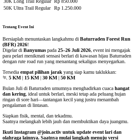
30K Long Trail Regular
Rp 850.000
50K Ultra Trail Regular
Rp 1.250.000
Tentang Event Ini
Bersiaplah menuntaskan langkahmu di
Baturraden Forest Run
(BFR) 2026
!
Digelar di
Banyumas
pada
25–26 Juli 2026
, event ini mengajak
para pelari menikmati sensasi berlari di kawasan hijau Baturraden
dengan rute road run yang menantang sekaligus menyegarkan.
Tersedia
empat pilihan jarak
yang siap kamu taklukkan:
🏃
5 KM
|
15 KM
|
30 KM
|
50 KM
Bulan Juli di Baturraden umumnya menghadirkan cuaca
hangat
dan kering
, ideal untuk berlari, meski tetap ada peluang hujan
ringan di sore hari—tantangan kecil yang justru menambah
pengalaman di lintasan.
Siapkan fisik, mental, dan tekadmu.
Saatnya melangkah lebih jauh dan membuktikan daya juangmu.
Ikuti Instagram @join.activ untuk update event lari dan
olahraga lainnya. Saatnya mulai langkah menuju versi