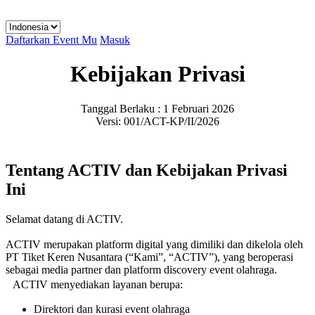
Daftarkan Event Mu
Masuk
Kebijakan Privasi
Tanggal Berlaku : 1 Februari 2026
Versi: 001/ACT-KP/II/2026
Tentang ACTIV dan Kebijakan Privasi
Ini
Selamat datang di ACTIV.
ACTIV merupakan platform digital yang dimiliki dan dikelola oleh
PT Tiket Keren Nusantara (“Kami”, “ACTIV”), yang beroperasi
sebagai media partner dan platform discovery event olahraga.
ACTIV menyediakan layanan berupa:
Direktori dan kurasi event olahraga