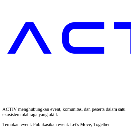
ACTIV menghubungkan event, komunitas, dan peserta dalam satu
ekosistem olahraga yang aktif.
Temukan event. Publikasikan event. Let's Move, Together.