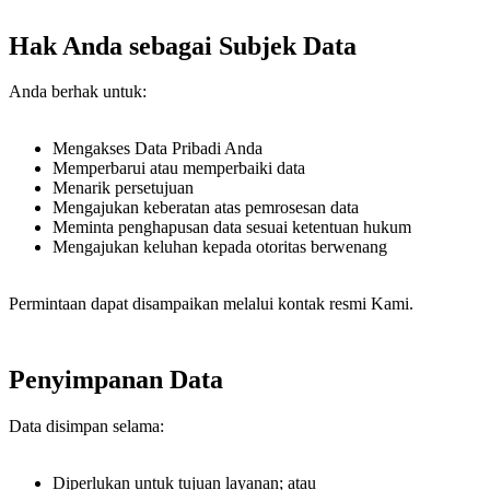
Hak Anda sebagai Subjek Data
Anda berhak untuk:
Mengakses Data Pribadi Anda
Memperbarui atau memperbaiki data
Menarik persetujuan
Mengajukan keberatan atas pemrosesan data
Meminta penghapusan data sesuai ketentuan hukum
Mengajukan keluhan kepada otoritas berwenang
Permintaan dapat disampaikan melalui kontak resmi Kami.
Penyimpanan Data
Data disimpan selama:
Diperlukan untuk tujuan layanan; atau