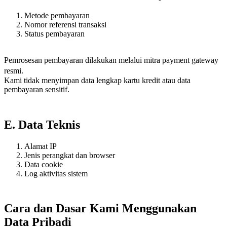
Metode pembayaran
Nomor referensi transaksi
Status pembayaran
Pemrosesan pembayaran dilakukan melalui mitra payment gateway
resmi.
Kami tidak menyimpan data lengkap kartu kredit atau data
pembayaran sensitif.
E. Data Teknis
Alamat IP
Jenis perangkat dan browser
Data cookie
Log aktivitas sistem
Cara dan Dasar Kami Menggunakan
Data Pribadi