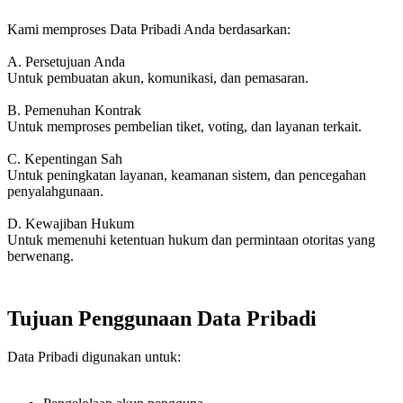
Kami memproses Data Pribadi Anda berdasarkan:
A. Persetujuan Anda
Untuk pembuatan akun, komunikasi, dan pemasaran.
B. Pemenuhan Kontrak
Untuk memproses pembelian tiket, voting, dan layanan terkait.
C. Kepentingan Sah
Untuk peningkatan layanan, keamanan sistem, dan pencegahan
penyalahgunaan.
D. Kewajiban Hukum
Untuk memenuhi ketentuan hukum dan permintaan otoritas yang
berwenang.
Tujuan Penggunaan Data Pribadi
Data Pribadi digunakan untuk: