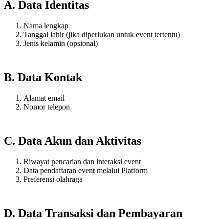
A. Data Identitas
Nama lengkap
Tanggal lahir (jika diperlukan untuk event tertentu)
Jenis kelamin (opsional)
B. Data Kontak
Alamat email
Nomor telepon
C. Data Akun dan Aktivitas
Riwayat pencarian dan interaksi event
Data pendaftaran event melalui Platform
Preferensi olahraga
D. Data Transaksi dan Pembayaran