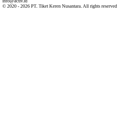
info@activ.id
© 2020 - 2026 PT. Tiket Keren Nusantara. All rights reserved