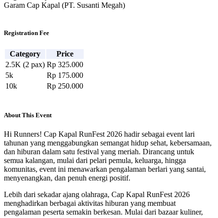
Garam Cap Kapal (PT. Susanti Megah)
Registration Fee
Category
Price
2.5K (2 pax)
Rp 325.000
5k
Rp 175.000
10k
Rp 250.000
About This Event
Hi Runners! Cap Kapal RunFest 2026 hadir sebagai event lari
tahunan yang menggabungkan semangat hidup sehat, kebersamaan,
dan hiburan dalam satu festival yang meriah. Dirancang untuk
semua kalangan, mulai dari pelari pemula, keluarga, hingga
komunitas, event ini menawarkan pengalaman berlari yang santai,
menyenangkan, dan penuh energi positif.
Lebih dari sekadar ajang olahraga, Cap Kapal RunFest 2026
menghadirkan berbagai aktivitas hiburan yang membuat
pengalaman peserta semakin berkesan. Mulai dari bazaar kuliner,