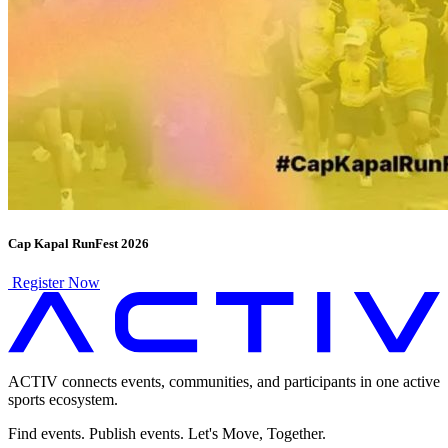
Cap Kapal RunFest 2026
Register Now
ACTIV connects events, communities, and participants in one active
sports ecosystem.
Find events. Publish events. Let's Move, Together.