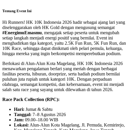
Tentang Event Ini
Hi Runners! HK 10K Indonesia 2026 hadir sebagai ajang lari yang
diselenggarakan oleh HK Gold dengan mengusung semangat
#EnergimuEmasmu
, mengajak setiap peserta untuk mengubah
setiap langkah menjadi energi positif yang bernilai. Event ini
menghadirkan tiga kategori, yaitu 2.5K Fun Run, 5K Fun Run, dan
10K Race, sehingga dapat dinikmati oleh pelari pemula, keluarga,
hingga mereka yang ingin berkompetisi memperebutkan podium.
Berlokasi di Alun-Alun Kota Magelang, HK 10K Indonesia 2026
menawarkan pengalaman berlari yang meriah dengan berbagai
fasilitas peserta, hiburan, doorprize, serta hadiah podium bernilai
puluhan juta rupiah untuk kategori 10K. Dengan perpaduan
olahraga, semangat kompetisi, dan kebersamaan, event ini menjadi
salah satu race yang sayang untuk dilewatkan di tahun 2026.
Race Pack Collection (RPC):
Hari:
Jumat & Sabtu
Tanggal:
7–8 Agustus 2026
Jam:
09.00–18.00 WIB
Lokasi:
Alun-Alun Kota Magelang, Jl. Pemuda, Kemirirejo,