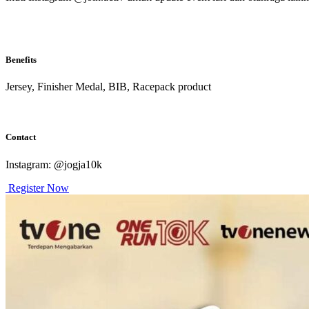
Benefits
Jersey, Finisher Medal, BIB, Racepack product
Contact
Instagram: @jogja10k
Register Now