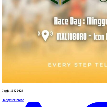
Jogja 10K 2026
Register Now