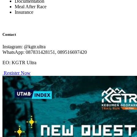
Documentation
Meal After Race
Insurance
Contact
Instagram: @kgtr.ultra
WhatsApp: 087831428151, 089516697420
EO: KGTR Ultra
Register Now