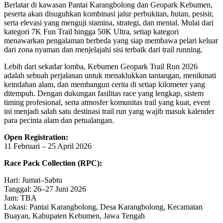
Berlatar di kawasan Pantai Karangbolong dan Geopark Kebumen,
peserta akan disuguhkan kombinasi jalur perbukitan, hutan, pesisir,
serta elevasi yang menguji stamina, strategi, dan mental. Mulai dari
kategori 7K Fun Trail hingga 50K Ultra, setiap kategori
menawarkan pengalaman berbeda yang siap membawa pelari keluar
dari zona nyaman dan menjelajahi sisi terbaik dari trail running.
Lebih dari sekadar lomba, Kebumen Geopark Trail Run 2026
adalah sebuah perjalanan untuk menaklukkan tantangan, menikmati
keindahan alam, dan membangun cerita di setiap kilometer yang
ditempuh. Dengan dukungan fasilitas race yang lengkap, sistem
timing profesional, serta atmosfer komunitas trail yang kuat, event
ini menjadi salah satu destinasi trail run yang wajib masuk kalender
para pecinta alam dan petualangan.
Open Registration:
11 Februari – 25 April 2026
Race Pack Collection (RPC):
Hari: Jumat–Sabtu
Tanggal: 26–27 Juni 2026
Jam: TBA
Lokasi: Pantai Karangbolong, Desa Karangbolong, Kecamatan
Buayan, Kabupaten Kebumen, Jawa Tengah