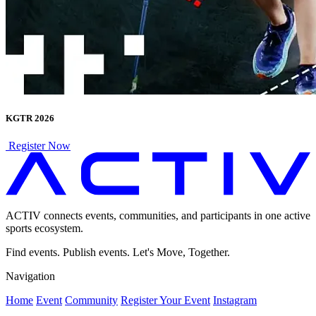
KGTR 2026
Register Now
ACTIV connects events, communities, and participants in one active
sports ecosystem.
Find events. Publish events. Let's Move, Together.
Navigation
Home
Event
Community
Register Your Event
Instagram