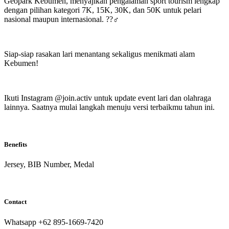
Geopark Kebumen, menyajikan pengalaman sport tourism lengkap
dengan pilihan kategori 7K, 15K, 30K, dan 50K untuk pelari
nasional maupun internasional. ?️?‍♂️
Siap-siap rasakan lari menantang sekaligus menikmati alam
Kebumen!
Ikuti Instagram @join.activ untuk update event lari dan olahraga
lainnya. Saatnya mulai langkah menuju versi terbaikmu tahun ini.
Benefits
Jersey, BIB Number, Medal
Contact
Whatsapp ‪+62 895‑1669‑7420‬