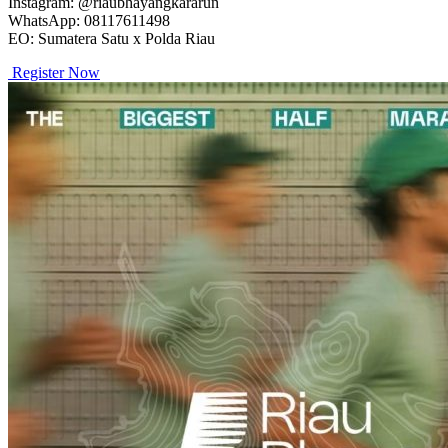
Instagram: @riaubhayangkararun
WhatsApp: 08117611498
EO: Sumatera Satu x Polda Riau
Register Now