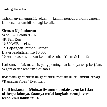
Tentang Event Ini
Tidak hanya menunggu adzan — kali ini ngabuburit diisi dengan
lari bersama sambil berbagi kebaikan.
Sleman Ngabuburun
Sabtu, 28 Februari 2026
4K Fun Run
16.30 WIB – selesai
📍
Lapangan Pemda Sleman
Biaya pendaftaran Rp 80.000
100% donasi disalurkan ke Panti Asuhan Yatim & Dhuafa
Lari santai tidak masalah, yang penting niat baiknya tetap berjalan.
Segera daftar sebelum slot habis.
#SlemanNgabuburun #NgabuburitProduktif #LariSambilBerbagi
#RamadanVibes #EventLari
Ikuti Instagram @join.activ untuk update event lari dan
olahraga lainnya. Saatnya mulai langkah menuju versi
terbaikmu tahun ini. ✨