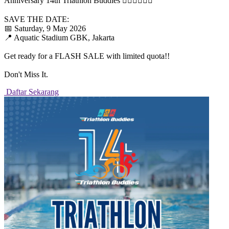
Anniversary 14th Triathlon Buddies 🏊‍♂️🚴‍♂️🏃‍♀️
​SAVE THE DATE:
📅 Saturday, 9 May 2026
📍 Aquatic Stadium GBK, Jakarta
Get ready for a FLASH SALE with limited quota!!
Don't Miss It.
Daftar Sekarang