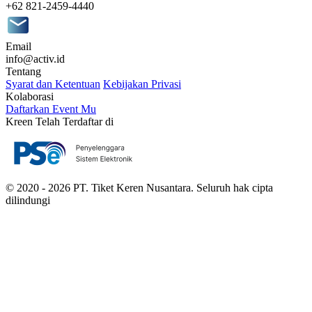
+62 821-2459-4440
Email
info@activ.id
Tentang
Syarat dan Ketentuan
Kebijakan Privasi
Kolaborasi
Daftarkan Event Mu
Kreen Telah Terdaftar di
© 2020 - 2026 PT. Tiket Keren Nusantara. Seluruh hak cipta
dilindungi